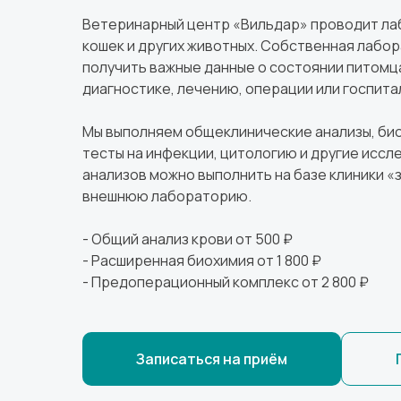
Ветеринарный центр «Вильдар» проводит ла
кошек и других животных. Собственная лабо
получить важные данные о состоянии питомц
диагностике, лечению, операции или госпита
Мы выполняем общеклинические анализы, био
тесты на инфекции, цитологию и другие иссл
анализов можно выполнить на базе клиники «з
внешнюю лабораторию.
- Общий анализ крови от 500 ₽
- Расширенная биохимия от 1 800 ₽
- Предоперационный комплекс от 2 800 ₽
Записаться на приём