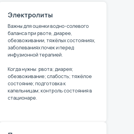
Электролиты
Важны для оценки водно-солевого
баланса при рвоте, диарее,
обезвоживании, тяжёлых состояниях,
заболеваниях почек и перед
инфузионной терапией.
Когда нужны: рвота; диарея;
обезвоживание; слабость; тяжёлое
состояние; подготовка к
капельницам; контроль состояния в
стационаре.