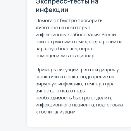
Экспресс-тесты на
инфекции
Помогают быстро проверить
животное на некоторые
инфекционные заболевания. Важны
при острых симптомах, подозрении на
заразную болезнь, перед
помещением в стационар.
Примеры ситуаций: рвота и диарея у
щенка или котёнка; подозрение на
вирусную инфекцию; температура,
вялость, отказ от еды;
необходимость быстро отделить
инфекционного пациента; подготовка
к госпитализации.