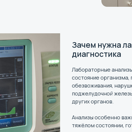
Зачем нужна л
диагностика
Лабораторные анализы
состояние организма, 
обезвоживания, наруше
поджелудочной железы
других органов.
Анализы особенно важн
тяжёлом состоянии, гот