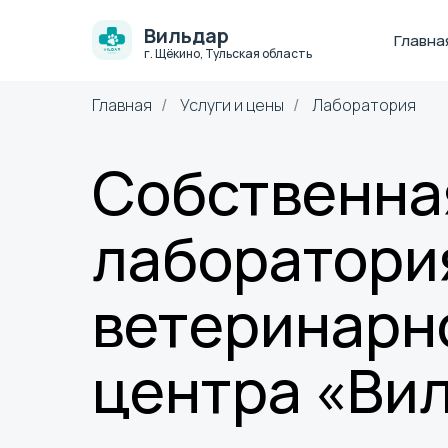
Вильдар
Главна
г. Щёкино, Тульская область
Главная
Услуги и цены
Лаборатория
/
/
Собственна
лаборатори
ветеринарн
центра «Ви