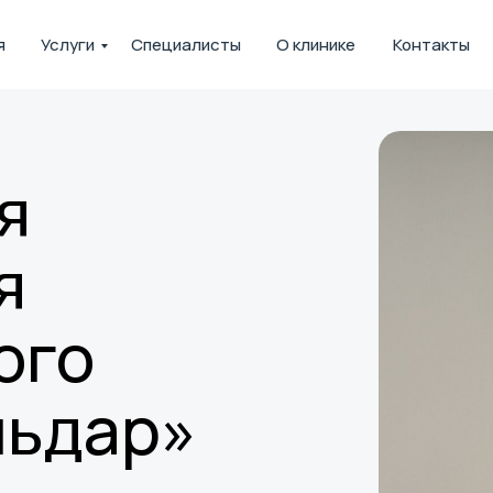
я
Услуги
Специалисты
О клинике
Контакты
я
я
ого
льдар»