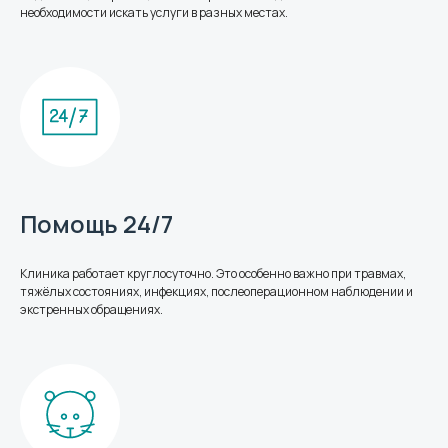
Круглосуточно, без выходных
необходимости искать услуги в разных местах.
Для связи
Запишитесь на приём
или диагностику
Помощь 24/7
Клиника работает круглосуточно. Это особенно важно при травмах,
тяжёлых состояниях, инфекциях, послеоперационном наблюдении и
экстренных обращениях.
+7