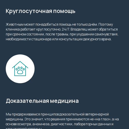
Круглосуточная помощь
Животным может понадобиться помощь не только днём. Поэтому
клиника работает круглосуточно, 24/7. Владелец может обратиться
при срочном состоянии, после травмы, при ухудшении самочувствия,
необходимости стационара или консультации дежурного врача.
Доказательная медицина
Мы придерживаемся принципов доказательной ветеринарной
медицины. Это значит, что решения принимаются не «на глаз», а на
основе осмотра, анамнеза, диагностики, лабораторных данных и
клинической картины.