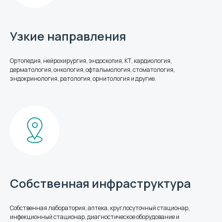
Узкие направления
Отправить заявку
Ортопедия, нейрохирургия, эндоскопия, КТ, кардиология,
дерматология, онкология, офтальмология, стоматология,
эндокринология, ратология, орнитология и другие.
Нажимая кнопку «Отправить», вы соглашаетесь на
обработку персональных данных. Онлайн-заявка не
заменяет очный осмотр врача.
Собственная инфраструктура
Собственная лаборатория, аптека, круглосуточный стационар,
инфекционный стационар, диагностическое оборудование и