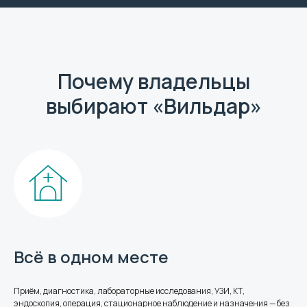
Ветеринарный центр «Вильдар»
работает круглосуточно. Перед
визитом рекомендуем позвонить,
чтобы администратор
сориентировал по загруженности.
Почему владельцы
E-mail
выбирают «Вильдар»
89509052323@mail.ru
Номер телефона
+7 (950) 905-23-23
+7 (487) 279-44-23
Адрес
Всё в одном месте
Тульская область, г. Щёкино,
ул. Болдина, 117Б
Приём, диагностика, лабораторные исследования, УЗИ, КТ,
эндоскопия, операция, стационарное наблюдение и назначения — без