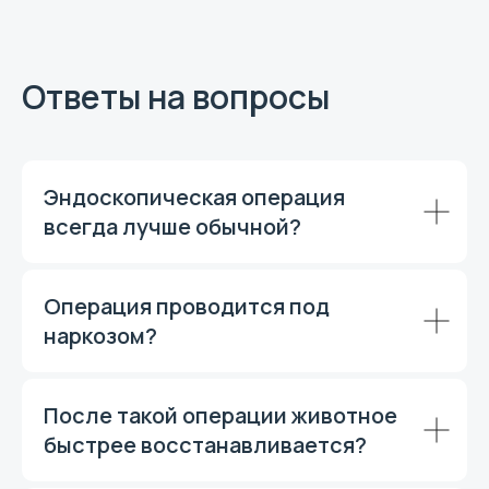
Ответы на вопросы
Отправить заявку
Нажимая кнопку «Отправить», вы соглашаетесь на
обработку персональных данных. Онлайн-заявка не
заменяет очный осмотр врача.
Эндоскопическая операция
всегда лучше обычной?
Операция проводится под
наркозом?
После такой операции животное
быстрее восстанавливается?