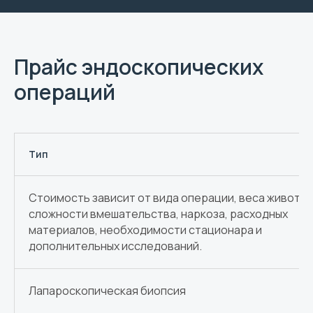
Прайс эндоскопических
операций
Тип
Стоимость зависит от вида операции, веса животно
сложности вмешательства, наркоза, расходных
материалов, необходимости стационара и
Мы находимся в
дополнительных исследований.
Щёкино
Лапароскопическая биопсия
Ветеринарный центр «Вильдар»
работает круглосуточно. Перед