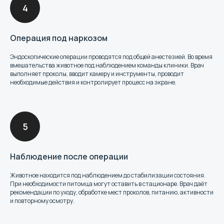
Операция под наркозом
Эндоскопические операции проводятся под общей анестезией. Во время
вмешательства животное под наблюдением команды клиники. Врач
выполняет проколы, вводит камеру и инструменты, проводит
необходимые действия и контролирует процесс на экране.
Наблюдение после операции
Животное находится под наблюдением до стабилизации состояния.
При необходимости питомца могут оставить в стационаре. Врач даёт
рекомендации по уходу, обработке мест проколов, питанию, активности
и повторному осмотру.