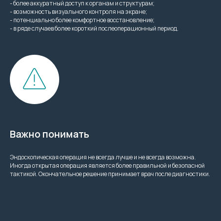
- более аккуратный доступ к органам и структурам;
- возможность визуального контроля на экране;
- потенциально более комфортное восстановление;
- в ряде случаев более короткий послеоперационный период.
Важно понимать
Эндоскопическая операция не всегда лучше и не всегда возможна.
Иногда открытая операция является более правильной и безопасной
тактикой. Окончательное решение принимает врач после диагностики.