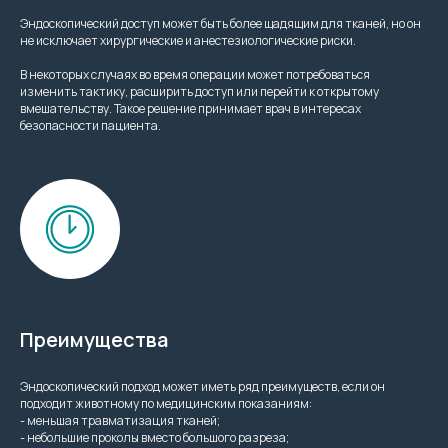
Эндоскопический доступ может быть более щадящим для тканей, но он
не исключает хирургические и анестезиологические риски.
В некоторых случаях во время операции может потребоваться
изменить тактику, расширить доступ или перейти к открытому
вмешательству. Такое решение принимает врач в интересах
безопасности пациента.
Преимущества
Эндоскопический подход может иметь ряд преимуществ, если он
подходит животному по медицинским показаниям:
- меньшая травматизация тканей;
- небольшие проколы вместо большого разреза;