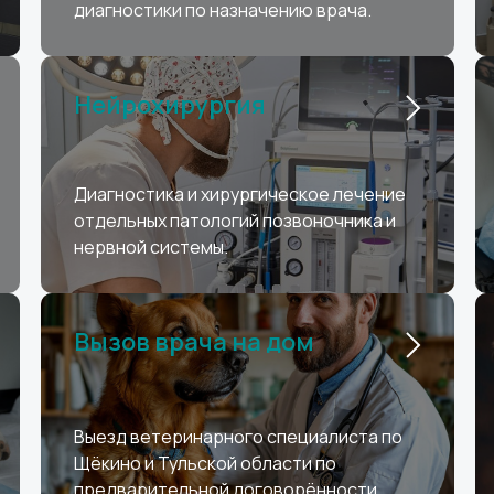
диагностики по назначению врача.
Нейрохирургия
Диагностика и хирургическое лечение
отдельных патологий позвоночника и
нервной системы.
Вызов врача на дом
Выезд ветеринарного специалиста по
Щёкино и Тульской области по
предварительной договорённости.