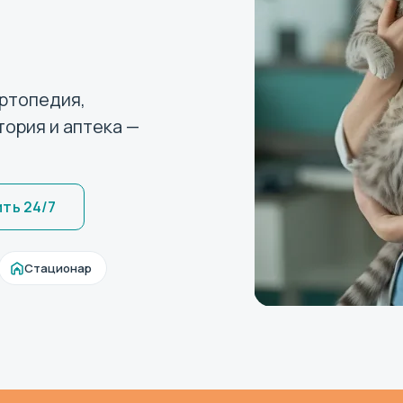
ортопедия,
ория и аптека —
ть 24/7
Стационар