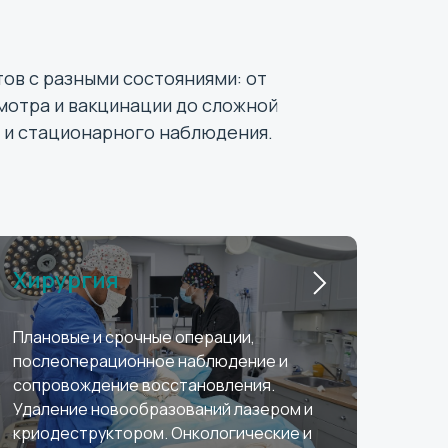
ов с разными состояниями: от
мотра и вакцинации до сложной
й и стационарного наблюдения.
Хирургия
Плановые и срочные операции,
послеоперационное наблюдение и
сопровождение восстановления.
Удаление новообразований лазером и
криодеструктором. Онкологические и