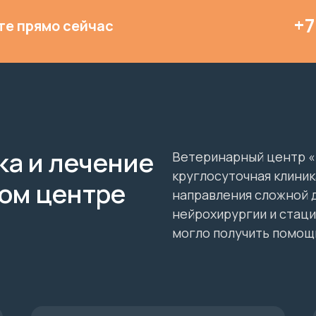
+7
те прямо сейчас
ка и лечение
Ветеринарный центр «
круглосуточная клиник
ом центре
направления сложной д
нейрохирургии и стац
могло получить помощ