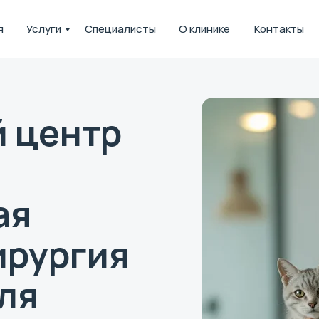
я
Услуги
Специалисты
О клинике
Контакты
 центр
ая
ирургия
для