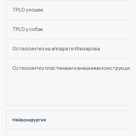
TPLO у кошек
TPLO у собак
Остеосинтез на аппарате Илизарова
Остеосинтез пластинами и внешними конструкциям
Нейрохирургия