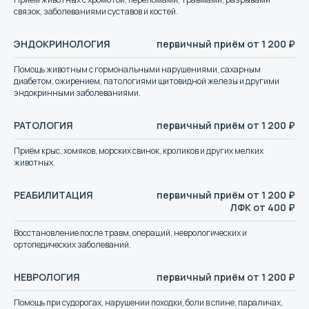
связок, заболеваниями суставов и костей.
+7 (487) 279-44-23
ЭНДОКРИНОЛОГИЯ
первичный приём от 1 200 ₽
Адрес
Помощь животным с гормональными нарушениями, сахарным
Тульская область, г. Щёкино,
диабетом, ожирением, патологиями щитовидной железы и другими
эндокринными заболеваниями.
ул. Болдина, 117Б
РАТОЛОГИЯ
первичный приём от 1 200 ₽
Круглосуточно, без выходных
Приём крыс, хомяков, морских свинок, кроликов и других мелких
Для связи
животных.
РЕАБИЛИТАЦИЯ
первичный приём от 1 200 ₽
ЛФК от 400 ₽
Восстановление после травм, операций, неврологических и
Запишитесь на приём
ортопедических заболеваний.
или диагностику
НЕВРОЛОГИЯ
первичный приём от 1 200 ₽
Помощь при судорогах, нарушении походки, боли в спине, параличах,