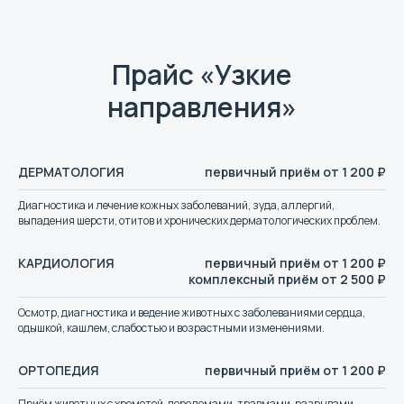
Прайс «Узкие
Мы находимся в
направления»
Щёкино
Ветеринарный центр «Вильдар»
ДЕРМАТОЛОГИЯ
первичный приём от 1 200 ₽
работает круглосуточно. Перед
визитом рекомендуем позвонить,
Диагностика и лечение кожных заболеваний, зуда, аллергий,
чтобы администратор
выпадения шерсти, отитов и хронических дерматологических проблем.
сориентировал по загруженности.
КАРДИОЛОГИЯ
первичный приём от 1 200 ₽
E-mail
комплексный приём от 2 500 ₽
89509052323@mail.ru
Осмотр, диагностика и ведение животных с заболеваниями сердца,
одышкой, кашлем, слабостью и возрастными изменениями.
Номер телефона
ОРТОПЕДИЯ
первичный приём от 1 200 ₽
+7 (950) 905-23-23
Приём животных с хромотой, переломами, травмами, разрывами