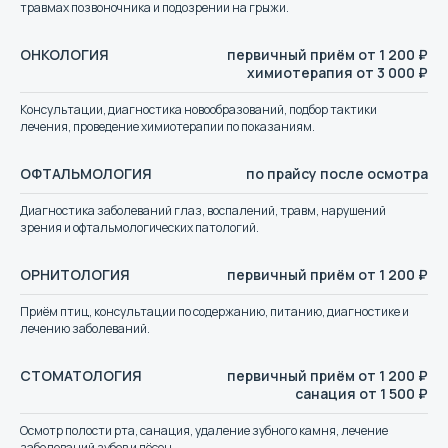
травмах позвоночника и подозрении на грыжи.
ОНКОЛОГИЯ
первичный приём от 1 200 ₽
химиотерапия от 3 000 ₽
+7
Консультации, диагностика новообразований, подбор тактики
лечения, проведение химиотерапии по показаниям.
ОФТАЛЬМОЛОГИЯ
по прайсу после осмотра
Диагностика заболеваний глаз, воспалений, травм, нарушений
зрения и офтальмологических патологий.
ОРНИТОЛОГИЯ
первичный приём от 1 200 ₽
Отправить заявку
Приём птиц, консультации по содержанию, питанию, диагностике и
лечению заболеваний.
Нажимая кнопку «Отправить», вы соглашаетесь на
обработку персональных данных. Онлайн-заявка не
СТОМАТОЛОГИЯ
первичный приём от 1 200 ₽
заменяет очный осмотр врача.
санация от 1 500 ₽
Осмотр полости рта, санация, удаление зубного камня, лечение
заболеваний зубов и дёсен.